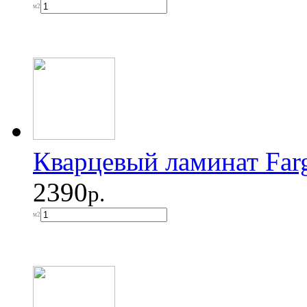
м2
Кварцевый ламинат Fa
2390
р.
м2