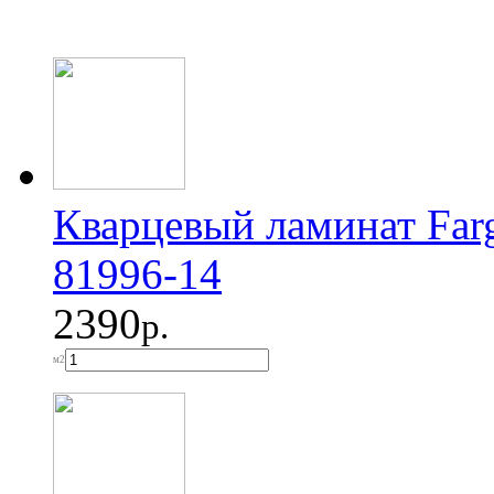
Кварцевый ламинат Far
81996-14
2390
р.
м2