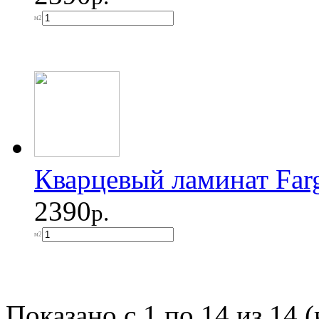
м2
Кварцевый ламинат Far
2390
р.
м2
Показано с 1 по 14 из 14 (