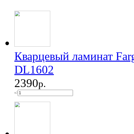
Кварцевый ламинат Far
DL1602
2390
р.
м2